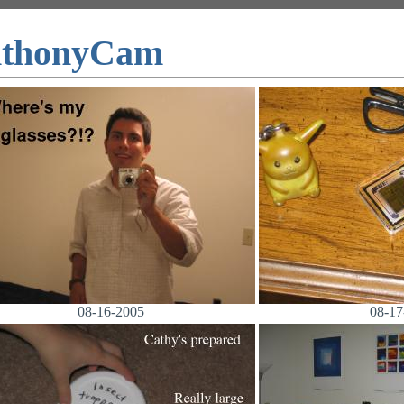
thonyCam
08-16-2005
08-17